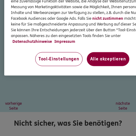
eine zuverlässige Funktion der Website, die Analyse der Websitenutzun
Messung von Marketingaktivitäten sowie die Möglichkeit, Ihnen persona
Inhalte und Werbeanzeigen zur Verfügung zu stellen, z.B. durch die N
Facebook Audiences oder Google Ads. Falls Sie
nicht zustimmen
möchten
keine für Sie maßgeschneiderte Anpassung und Werbung auf dieser Se
Sie können Ihre Entscheidungen jederzeit über den Button "Tool-Eins
anpassen. Näheres zu den eingesetzten Tools finden Sie unter
Datenschutzhinweise
Impressum
Tool-Einstellungen
Alle akzeptieren
vorherige
nächste
Seite
Seite
Nicht sicher, was Sie benötigen?