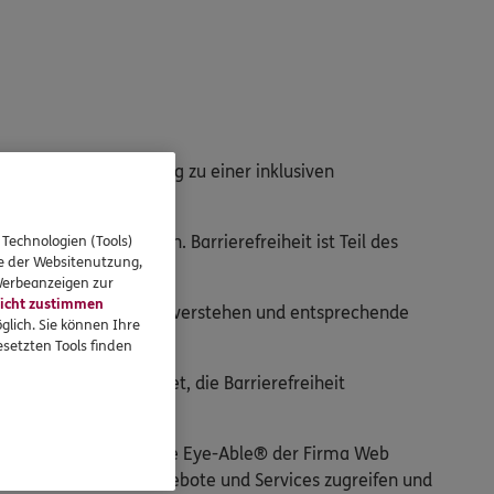
gen Schritt auf dem Weg zu einer inklusiven
is eingebettet werden. Barrierefreiheit ist Teil des
 Technologien (Tools)
se der Websitenutzung,
 Werbeanzeigen zur
icht zustimmen
edürfnisse besser zu verstehen und entsprechende
glich. Sie können Ihre
setzten Tools finden
rlich daran gearbeitet, die Barrierefreiheit
wendungen die Software Eye-Able® der Firma Web
 auf die digitalen Angebote und Services zugreifen und