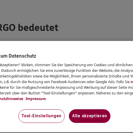
ERGO bedeutet
tzlichen Anforderungen zu erfüllen, sondern auch, einen wichti
 zum Datenschutz
tigkeit und Inklusion in die tägliche Arbeits- und Geschäftsprax
akzeptieren" klicken, stimmen Sie der Speicherung von Cookies und ähnlichen
. Dadurch ermöglichen Sie eine zuverlässige Funktion der Website, die Analy
rketingaktivitäten sowie die Möglichkeit, Ihnen personalisierte Inhalte und
n, z.B. durch die Nutzung von Facebook Audiences oder Google Ads. Falls Sie
n
 verschiedene Formen von Einschränkungen haben, um deren B
r keine für Sie maßgeschneiderte Anpassung und Werbung auf dieser Seite mö
erzeit über den Button "Tool-Einstellungen" anpassen. Näheres zu den einge
hutzhinweise
Impressum
Angebote und Services gut nutzen können. Deshalb wird kontinuie
n.
Tool-Einstellungen
Alle akzeptieren
dienbarkeit verwendet ERGO auf den Websites und mobilen An
ktionen umfasst. Mithilfe der Software können Nutzer einfacher