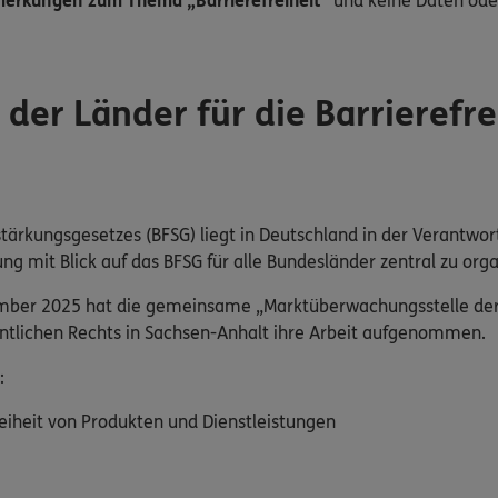
erkungen zum Thema „Barrierefreiheit“
und keine Daten ode
er Länder für die Barrierefre
tärkungsgesetzes (BFSG) liegt in Deutschland in der Verantwor
mit Blick auf das BFSG für alle Bundesländer zentral zu orga
ember 2025 hat die gemeinsame „Marktüberwachungsstelle der L
fentlichen Rechts in Sachsen-Anhalt ihre Arbeit aufgenommen.
:
eiheit von Produkten und Dienstleistungen