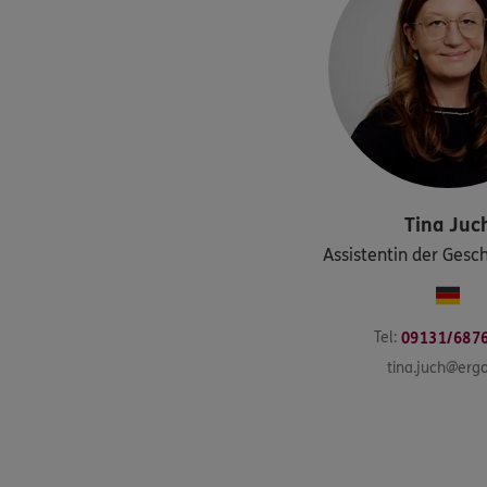
Tina
Juc
Assistentin der Gesch
Tel:
09131/687
tina.juch@erg