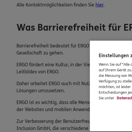
Alle Kontaktmöglichkeiten finden Sie
hier
.
Was Barrierefreiheit für 
Barrierefreiheit bedeutet für ERGO nicht nur, die gese
Gesellschaft zu gehen.
Einstellungen
ERGO fördert eine Kultur, in der Vielfalt, Chancengerech
Wenn Sie auf "Alle 
auf Ihrem Gerät zu
Leitbildes von ERGO.
die Messung von Ma
Verfügung zu stelle
Daher arbeitet ERGO auch mit Nutzern zusammen, die
möchten, ist leide
Lösungen umzusetzen.
Entscheidungen jed
Sie unter
Datensc
ERGO ist es wichtig, dass alle Menschen die digitalen 
der Websites und mobilen Anwendungen zu verbesser
Zur Verbesserung der Benutzerfreundlichkeit und Be
Inclusion GmbH, die verschiedene Barrierefreiheitsfun