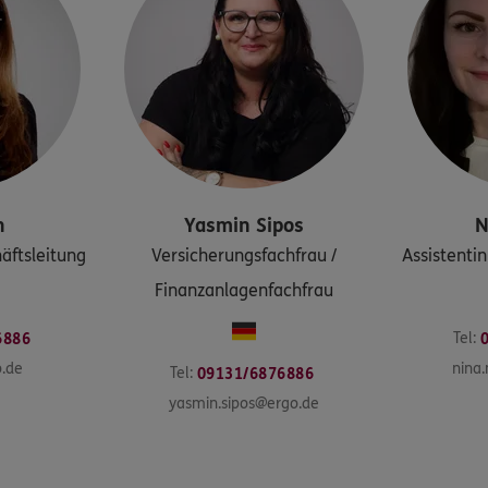
h
Yasmin
Sipos
N
äftsleitung
Versicherungsfachfrau /
Assistenti
Finanzanlagenfachfrau
Tel:
6886
o.de
nina
Tel:
09131/6876886
yasmin.sipos@ergo.de