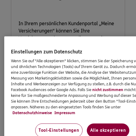
In Ihrem persönlichen Kundenportal „Meine
Versicherungen“ können Sie Ihre
Versicherungen bequem online verwalten.
Einstellungen zum Datenschutz
Wenn Sie auf "Alle akzeptieren" klicken, stimmen Sie der Speicherung 
Jetzt informieren
und ähnlichen Technologien (Tools) auf Ihrem Gerät zu. Dadurch ermö
eine zuverlässige Funktion der Website, die Analyse der Websitenutzun
Messung von Marketingaktivitäten sowie die Möglichkeit, Ihnen persona
Inhalte und Werbeanzeigen zur Verfügung zu stellen, z.B. durch die N
Facebook Audiences oder Google Ads. Falls Sie
nicht zustimmen
möchten
keine für Sie maßgeschneiderte Anpassung und Werbung auf dieser Se
Sie können Ihre Entscheidungen jederzeit über den Button "Tool-Eins
anpassen. Näheres zu den eingesetzten Tools finden Sie unter
Datenschutzhinweise
Impressum
Tool-Einstellungen
Alle akzeptieren