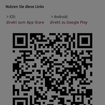
Nutzen Sie diese Links
> iOS:
> Android:
direkt zum App Store
direkt zu Google Play