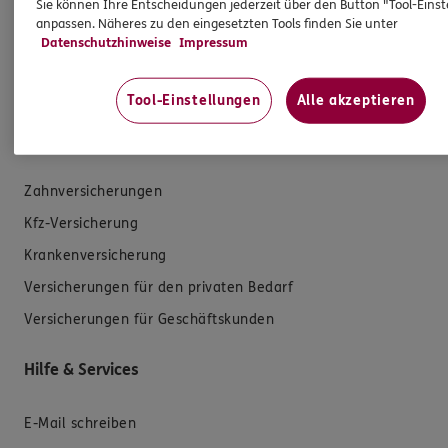
Sie können Ihre Entscheidungen jederzeit über den Button "Tool-Eins
Mehr Informationen
anpassen. Näheres zu den eingesetzten Tools finden Sie unter
Datenschutzhinweise
Impressum
Tool-Einstellungen
Alle akzeptieren
Produkte
Zahnversicherungen
Kfz-Versicherung
Krankenversicherung
Versicherungen für den privaten Bedarf
Versicherungen für Geschäftskunden
Hilfe & Services
E-Mail schreiben