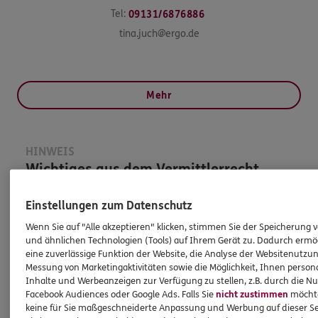
Tel:
09131/6876886
tina.juch@ergo.de
Mehr
HINWEIS
Wichtiges aus dem Vermittlerrecht
Einstellungen zum Datenschutz
Ich bin verpflichtet, Ihnen Auskünfte zu meiner
Person zu geben. Sowohl Ihr Schutz als Verbraucher
Wenn Sie auf "Alle akzeptieren" klicken, stimmen Sie der Speicherung 
und ähnlichen Technologien (Tools) auf Ihrem Gerät zu. Dadurch ermö
sowie auch gesetzliche Regelungen halten mich
eine zuverlässige Funktion der Website, die Analyse der Websitenutzun
dazu an. Ich biete Beratung an, für die
Messung von Marketingaktivitäten sowie die Möglichkeit, Ihnen persona
Versicherungsvermittlung erhalte ich Provision,
Inhalte und Werbeanzeigen zur Verfügung zu stellen, z.B. durch die N
ferner sonstige Zuwendungen.
Facebook Audiences oder Google Ads. Falls Sie
nicht zustimmen
möchten
keine für Sie maßgeschneiderte Anpassung und Werbung auf dieser Se