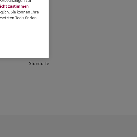
 Werbeanzeigen zur
icht zustimmen
glich. Sie können Ihre
setzten Tools finden
eressieren
Standorte