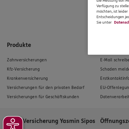
die Messung von Ma
Verfügung zu stelle
möchten, ist leide
Entscheidungen jed
Sie unter
Datensc
Produkte
Hilfe & Se
Zahnversicherungen
E-Mail schreib
Kfz-Versicherung
Schaden meld
Krankenversicherung
Erstkontaktin
Versicherungen für den privaten Bedarf
EU-Offenlegun
Versicherungen für Geschäftskunden
Datenverarbei
ERGO Versicherung Yasmin Sipos
Öffnungsz