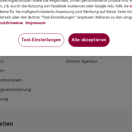
rketingaktivitäten sowie die Möglichkeit, Ihnen personalisierte Inhalte und
n, z.B. durch die Nutzung von Facebook Audiences oder Google Ads. Falls Sie
n
r keine für Sie maßgeschneiderte Anpassung und Werbung auf dieser Seite mö
erzeit über den Button "Tool-Einstellungen" anpassen. Näheres zu den einge
hutzhinweise
Impressum
Tool-Einstellungen
Alle akzeptieren
rvices
Das könnte Sie auch int
en
Unsere Agentur
en
formationen
gsvereinbarung
tung
eiten