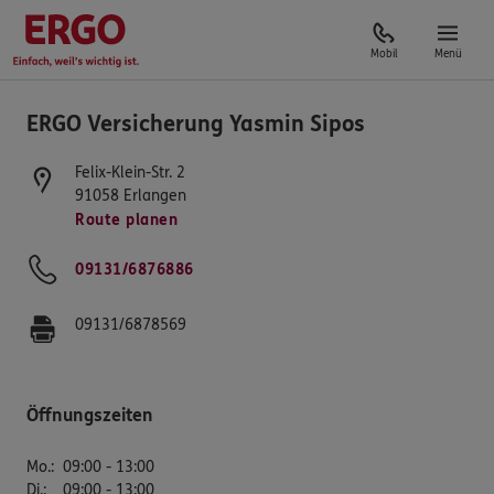
Mobil
Menü
ERGO Versicherung Yasmin Sipos
Felix-Klein-Str. 2
91058
Erlangen
Route planen
09131/6876886
09131/6878569
Öffnungszeiten
Mo.
:
09:00 - 13:00
Di.
:
09:00 - 13:00