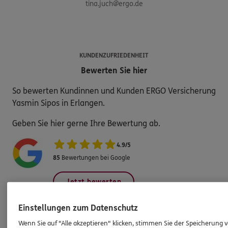
tina.juch@ergo.de
KUNDENZUFRIEDENHEIT
Bewerten Sie hier
So bewerten Kundinnen und Kunden ERGO Versicherung
Yasmin Sipos in Erlangen.
Geben Sie hier gerne Ihre Bewertung ab.
4.9
/
5
85
Bewertungen bei Google
Jetzt bewerten
Einstellungen zum Datenschutz
Wenn Sie auf "Alle akzeptieren" klicken, stimmen Sie der Speicherung 