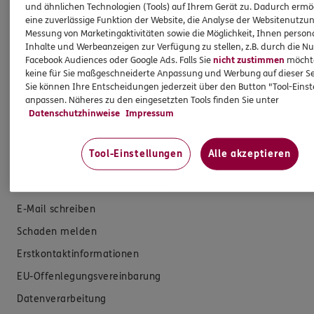
und ähnlichen Technologien (Tools) auf Ihrem Gerät zu. Dadurch ermö
Produkte
eine zuverlässige Funktion der Website, die Analyse der Websitenutzun
Messung von Marketingaktivitäten sowie die Möglichkeit, Ihnen persona
Zahnversicherungen
Inhalte und Werbeanzeigen zur Verfügung zu stellen, z.B. durch die N
Facebook Audiences oder Google Ads. Falls Sie
nicht zustimmen
möchten
Kfz-Versicherung
keine für Sie maßgeschneiderte Anpassung und Werbung auf dieser Se
Sie können Ihre Entscheidungen jederzeit über den Button "Tool-Eins
Krankenversicherung
anpassen. Näheres zu den eingesetzten Tools finden Sie unter
Versicherungen für den privaten Bedarf
Datenschutzhinweise
Impressum
Versicherungen für Geschäftskunden
Tool-Einstellungen
Alle akzeptieren
Hilfe & Services
E-Mail schreiben
Schaden melden
Erstkontaktinformationen
EU-Offenlegungsvereinbarung
Datenverarbeitung